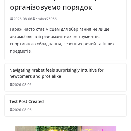
організовуємо порядок
2026-08-06
ember75056
Гараж часто стає місцем для зберігання не лише
автомобіля, а й різноманітних інструментів,
спортивного обладнання, сезонних речей та інших
предметів,
Navigating 4rabet feels surprisingly intuitive for
newcomers and pros alike
2026-08-06
Test Post Created
2026-08-06