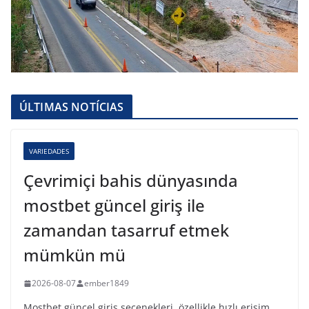
ÚLTIMAS NOTÍCIAS
VARIEDADES
Çevrimiçi bahis dünyasında
mostbet güncel giriş ile
zamandan tasarruf etmek
mümkün mü
2026-08-07
ember1849
Mostbet güncel giriş seçenekleri, özellikle hızlı erişim