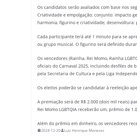
Os candidatos serão avaliados com base nos segu
Criatividade e empolgação; conjunto: impacto ge
harmonia, figurino e criatividade; desenvoltura:
Cada participante terá até 1 minuto para se a
ou grupo musical. O figurino será definido dura
Os vencedores (Rainha, Rei Momo, Rainha LGBTQ
oficiais do Carnaval 2025, incluindo desfiles d
pela Secretaria de Cultura e pela Liga Independ
Os eleitos poderão se candidatar à reeleição a
A premiação será de R$ 2.000 (dois mil reais) p
Rei Momo LGBTQIA receberão um, prêmio de 1.000
Além do prêmio em dinheiro, os vencedores recebe
2024-12-20
Luiz Henrique Menezes