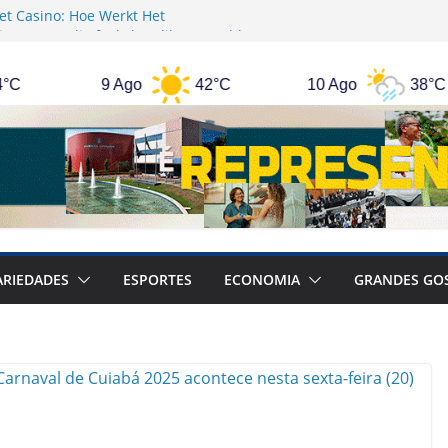
et Casino: Hoe Werkt Het
inos Australia feels less like a gamble
ell-guided adventure
9 Ago
42°C
10 Ago
38°C
ації та етика їх використання у
личків у родинному житті та їх вплив на
ARIEDADES
ESPORTES
ECONOMIA
GRANDES GO