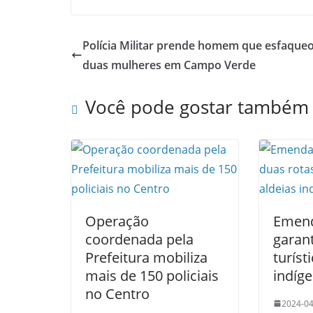
Polícia Militar prende homem que esfaque
duas mulheres em Campo Verde
Você pode gostar também
Operação
Emend
coordenada pela
garan
Prefeitura mobiliza
turíst
mais de 150 policiais
indíg
no Centro
2024-04