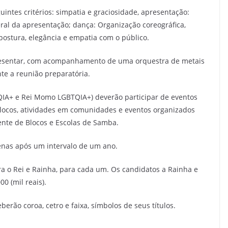
intes critérios: simpatia e graciosidade, apresentação:
ral da apresentação; dança: Organização coreográfica,
 postura, elegância e empatia com o público.
presentar, com acompanhamento de uma orquestra de metais
nte a reunião preparatória.
IA+ e Rei Momo LGBTQIA+) deverão participar de eventos
e blocos, atividades em comunidades e eventos organizados
ente de Blocos e Escolas de Samba.
penas após um intervalo de um ano.
ara o Rei e Rainha, para cada um. Os candidatos a Rainha e
 (mil reais).
rão coroa, cetro e faixa, símbolos de seus títulos.