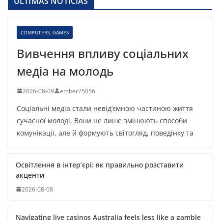
ÚLTIMAS NOTÍCIAS
COMPUTERS, GAMES
Вивчення впливу соціальних
медіа на молодь
2026-08-09
ember75056
Соціальні медіа стали невід’ємною частиною життя
сучасної молоді. Вони не лише змінюють способи
комунікації, але й формують світогляд, поведінку та
Освітлення в інтер’єрі: як правильно розставити
акценти
2026-08-08
Navigating live casinos Australia feels less like a gamble