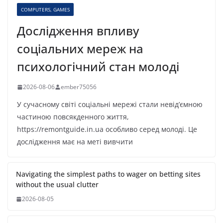
COMPUTERS, GAMES
Дослідження впливу
соціальних мереж на
психологічний стан молоді
2026-08-06
ember75056
У сучасному світі соціальні мережі стали невід’ємною
частиною повсякденного життя,
https://remontguide.in.ua особливо серед молоді. Це
дослідження має на меті вивчити
Navigating the simplest paths to wager on betting sites
without the usual clutter
2026-08-05