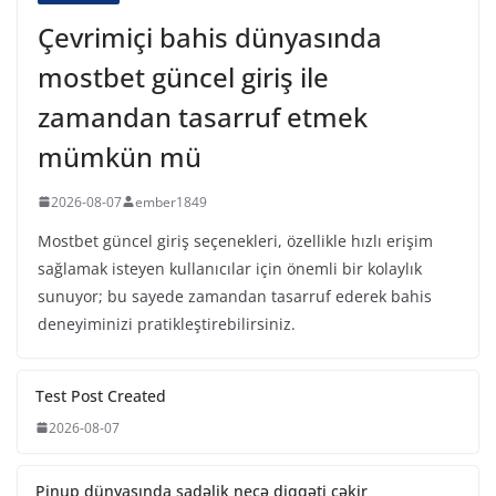
Çevrimiçi bahis dünyasında
mostbet güncel giriş ile
zamandan tasarruf etmek
mümkün mü
2026-08-07
ember1849
Mostbet güncel giriş seçenekleri, özellikle hızlı erişim
sağlamak isteyen kullanıcılar için önemli bir kolaylık
sunuyor; bu sayede zamandan tasarruf ederek bahis
deneyiminizi pratikleştirebilirsiniz.
Test Post Created
2026-08-07
Pinup dünyasında sadəlik necə diqqəti çəkir