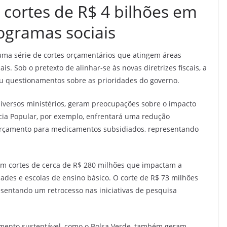
 cortes de R$ 4 bilhões em
ogramas sociais
 uma série de cortes orçamentários que atingem áreas
s. Sob o pretexto de alinhar-se às novas diretrizes fiscais, a
u questionamentos sobre as prioridades do governo.
diversos ministérios, geram preocupações sobre o impacto
cia Popular, por exemplo, enfrentará uma redução
orçamento para medicamentos subsidiados, representando
om cortes de cerca de R$ 280 milhões que impactam a
dades e escolas de ensino básico. O corte de R$ 73 milhões
entando um retrocesso nas iniciativas de pesquisa
imento sustentável, como o Bolsa Verde, também geram