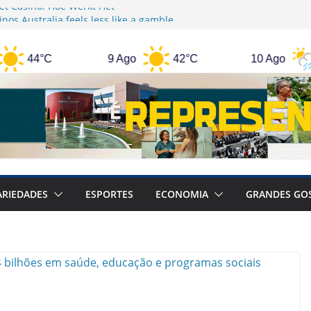
et Casino: Hoe Werkt Het
inos Australia feels less like a gamble
ell-guided adventure
44°C
9 Ago
42°C
10 Ago
3
ації та етика їх використання у
личків у родинному житті та їх вплив на
ARIEDADES
ESPORTES
ECONOMIA
GRANDES GO