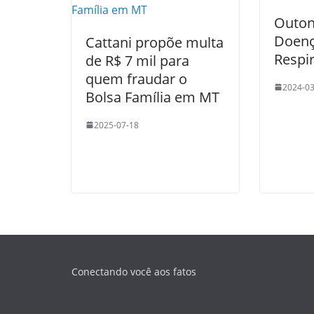
Outon
Doen
Cattani propõe multa
Respir
de R$ 7 mil para
quem fraudar o
2024-03
Bolsa Família em MT
2025-07-18
Conectando você aos fatos