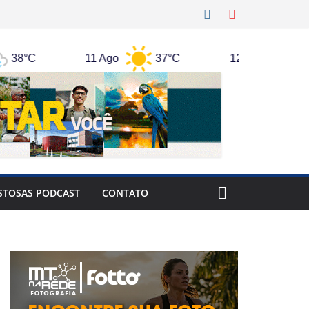
8°C
11 Ago
37°C
12 Ago
36°C
STOSAS PODCAST
CONTATO