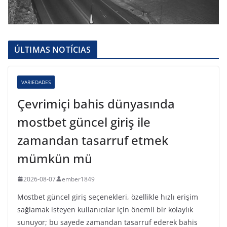
ÚLTIMAS NOTÍCIAS
VARIEDADES
Çevrimiçi bahis dünyasında
mostbet güncel giriş ile
zamandan tasarruf etmek
mümkün mü
2026-08-07
ember1849
Mostbet güncel giriş seçenekleri, özellikle hızlı erişim
sağlamak isteyen kullanıcılar için önemli bir kolaylık
sunuyor; bu sayede zamandan tasarruf ederek bahis