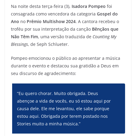
Na noite desta terça-feira (3),
Isadora Pompeo
foi
consagrada como vencedora da categoria
Gospel do
Ano
no
Prêmio Multishow 2024
. A cantora recebeu o
troféu por sua interpretação da canção
Bênçãos que
Não Têm Fim
, uma versão traduzida de
Counting My
Blessings
, de Seph Schlueter.
Pompeo emocionou o público ao apresentar a música
durante o evento e destacou sua gratidão a Deus em
seu discurso de agradecimento:
“Eu quero chorar. Muito obrigada. Deus
abençoe a vida de vocês, eu só estou aqui por
causa dele. Ele me levantou, ele sabe porque
estou aqui. Obrigada por terem postado nos
Stories muito a minha música.”