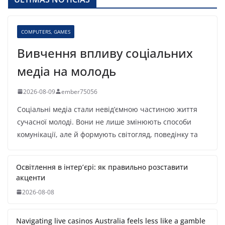
COMPUTERS, GAMES
Вивчення впливу соціальних
медіа на молодь
2026-08-09
ember75056
Соціальні медіа стали невід’ємною частиною життя
сучасної молоді. Вони не лише змінюють способи
комунікації, але й формують світогляд, поведінку та
Освітлення в інтер’єрі: як правильно розставити
акценти
2026-08-08
Navigating live casinos Australia feels less like a gamble