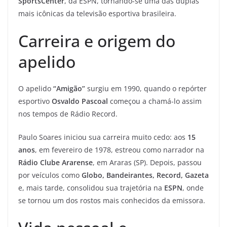
SportsCenter
, da ESPN, tornando-se uma das duplas
mais icônicas da televisão esportiva brasileira.
Carreira e origem do
apelido
O apelido
“Amigão”
surgiu em 1990, quando o repórter
esportivo
Osvaldo Pascoal
começou a chamá-lo assim
nos tempos de Rádio Record.
Paulo Soares iniciou sua carreira muito cedo: aos
15
anos
, em fevereiro de 1978, estreou como narrador na
Rádio Clube Ararense
, em Araras (SP). Depois, passou
por veículos como
Globo, Bandeirantes, Record, Gazeta
e, mais tarde, consolidou sua trajetória na
ESPN
, onde
se tornou um dos rostos mais conhecidos da emissora.