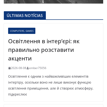
ÚLTIMAS NOTÍCIAS
COMPUTERS, GAMES
Освітлення в інтер’єрі: як
правильно розставити
акценти
2026-08-08
ember75056
Освітлення є одним з найважливіших елементів
інтер’єру, оскільки воно не лише виконує функцію
освітлення приміщення, але й створює атмосферу,
підкреслює