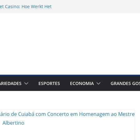
et Casino: Hoe Werkt Het
inos Australia feels less like a gamble
ell-guided adventure
ації та етика їх використання у
личків у родинному житті та їх вплив на
ARIEDADES
ESPORTES
ECONOMIA
GRANDES GO