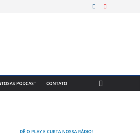
New York City
8 Ago
31°C
STOSAS PODCAST
CONTATO
DÊ O PLAY E CURTA NOSSA RÁDIO!