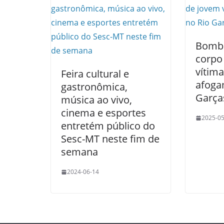
Bombe
corpo
vítima
Feira cultural e
afoga
gastronômica,
Garça
música ao vivo,
cinema e esportes
2025-05
entretém público do
Sesc-MT neste fim de
semana
2024-06-14