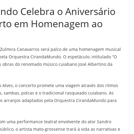
do Celebra o Aniversário
erto em Homenagem ao
do Zulmira Canavarros será palco de uma homenagem musical
 pela Orquestra CirandaMundo. O espetáculo, intitulado “O
às obras do renomado músico cuiabano José Albertino da
lo Alves, o concerto promete uma viagem através dos ritmos
ros, sambas, polcas e o tradicional rasqueado cuiabano. As
os arranjos adaptados pela Orquestra CirandaMundo para
com uma performance teatral envolvente do ator Sandro
úblico, o artista mato-grossense trará à vida as narrativas e