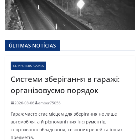
ÚLTIMAS NOTÍCIAS
COMPUTERS, GAMES
Системи зберігання в гаражі:
організовуємо порядок
2026-08-06
ember75056
Гараж часто стає місцем для зберігання не лише
автомобіля, а й різноманітних інструментів,
спортивного обладнання, сезонних речей та інших
предметів,