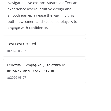
Navigating live casinos Australia offers an
experience where intuitive design and
smooth gameplay ease the way, inviting
both newcomers and seasoned players to
engage with confidence.
Test Post Created
2026-08-07
Генетичні модифікації та етика їх
використання у суспільстві
2026-08-07