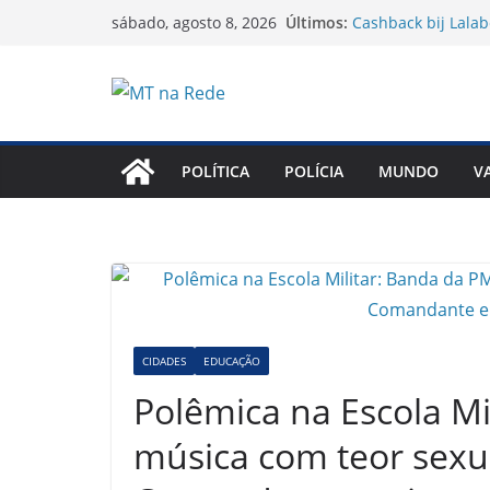
Pular
Últimos:
Cashback bij Lalab
sábado, agosto 8, 2026
para
Navigating live cas
and more like a w
o
Test Post Created
conteúdo
Генетичні модифік
суспільстві
Цінності братів К
POLÍTICA
POLÍCIA
MUNDO
V
успіх
CIDADES
EDUCAÇÃO
Polêmica na Escola Mi
música com teor sexua