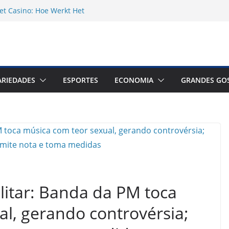
et Casino: Hoe Werkt Het
inos Australia feels less like a gamble
ell-guided adventure
ації та етика їх використання у
личків у родинному житті та їх вплив на
ARIEDADES
ESPORTES
ECONOMIA
GRANDES GO
litar: Banda da PM toca
l, gerando controvérsia;