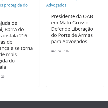
Presidente da OAB
em Mato Grosso
juda de
Defende Liberação
i, Barra do
do Porte de Armas
 instala 216
para Advogados
as de
ança e se torna
2024-02-02
ade mais
gida do
aia
-26