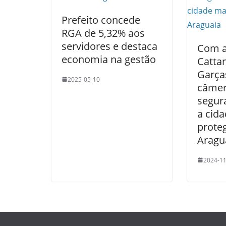
Prefeito concede
RGA de 5,32% aos
servidores e destaca
Com a
economia na gestão
Cattan
Garças
2025-05-10
câmer
segur
a cid
prote
Aragu
2024-11