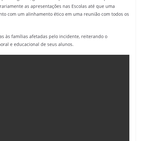
orariamente as apresentações nas Escolas até que uma
 junto com um alinhamento ético em uma reunião com todos os
s às famílias afetadas pelo incidente, reiterando o
oral e educacional de seus alunos.