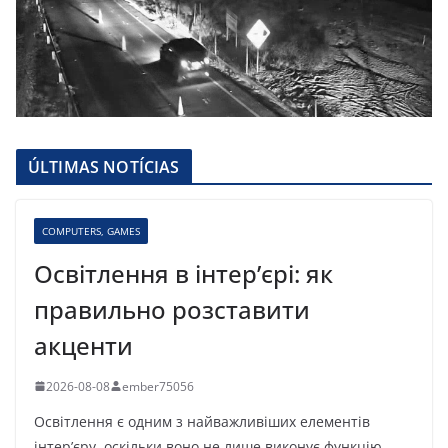
ÚLTIMAS NOTÍCIAS
COMPUTERS, GAMES
Освітлення в інтер’єрі: як
правильно розставити
акценти
2026-08-08
ember75056
Освітлення є одним з найважливіших елементів
інтер’єру, оскільки воно не лише виконує функцію