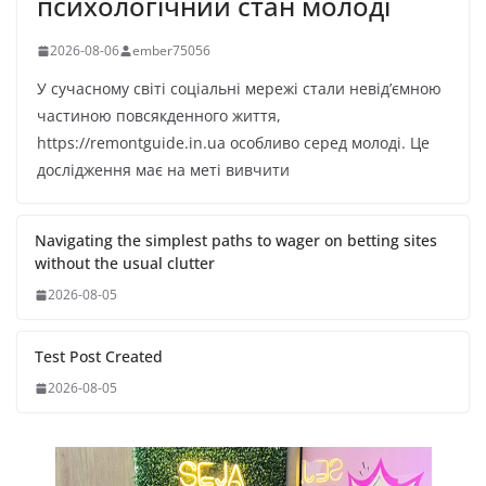
психологічний стан молоді
2026-08-06
ember75056
У сучасному світі соціальні мережі стали невід’ємною
частиною повсякденного життя,
https://remontguide.in.ua особливо серед молоді. Це
дослідження має на меті вивчити
Navigating the simplest paths to wager on betting sites
without the usual clutter
2026-08-05
Test Post Created
2026-08-05