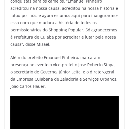
conquistas para os camelôs. “Emanuel Pinheiro
acreditou na nossa causa, acreditou na nossa história e
lutou por nós, e agora estamos aqui para inaugurarmos
essa obra que mudará a história de todos os
permissionários do Shopping Popular. Só agradecemos
à Prefeitura de Cuiabá por acreditar e lutar pela nossa
causa”, disse Misael.
Além do prefeito Emanuel Pinheiro, marcaram
presença no evento o vice-prefeito José Roberto Stopa,
o secretário de Governo, Júnior Leite, e o diretor-geral
da Empresa Cuiabana de Zeladoria e Serviços Urbanos,
João Carlos Hauer.