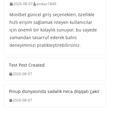
2026-08-07
ember1849
Mostbet güncel giriş seçenekleri, özellikle
hızlı erişim sağlamak isteyen kullanıcılar
için önemli bir kolaylık sunuyor; bu sayede
zamandan tasarruf ederek bahis
deneyiminizi pratikleştirebilirsiniz.
Test Post Created
2026-08-07
Pinup dünyasında sadəlik necə diqqəti çəkir
2026-08-07