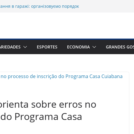
ання в гаражі: організовуємо порядок
 dünyasında mostbet güncel giriş ile
rruf etmek mümkün mü
ed
a sadəlik necə diqqəti çəkir
ed
ARIEDADES
ESPORTES
ECONOMIA
GRANDES GO
orienta sobre erros no
o do Programa Casa