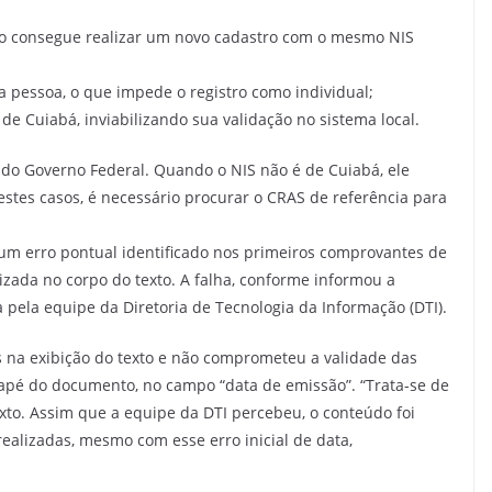
não consegue realizar um novo cadastro com o mesmo NIS
a pessoa, o que impede o registro como individual;
e Cuiabá, inviabilizando sua validação no sistema local.
 do Governo Federal. Quando o NIS não é de Cuiabá, ele
stes casos, é necessário procurar o CRAS de referência para
 um erro pontual identificado nos primeiros comprovantes de
izada no corpo do texto. A falha, conforme informou a
a pela equipe da Diretoria de Tecnologia da Informação (DTI).
s na exibição do texto e não comprometeu a validade das
odapé do documento, no campo “data de emissão”. “Trata-se de
xto. Assim que a equipe da DTI percebeu, o conteúdo foi
realizadas, mesmo com esse erro inicial de data,