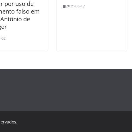
r por uso de
2025-06-17
ento falso em
 Antônio de
ger
-02
servados.