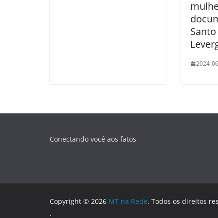
mulhe
docum
Santo
Lever
2024-06
Conectando você aos fatos
Copyright © 2026
MT na Rede
. Todos os direitos re
.