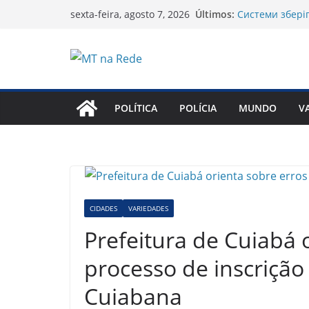
Pular
Últimos:
Системи зберіг
sexta-feira, agosto 7, 2026
para
Çevrimiçi bahis
zamandan tasa
o
Test Post Creat
conteúdo
Pinup dünyasınd
Test Post Creat
POLÍTICA
POLÍCIA
MUNDO
V
CIDADES
VARIEDADES
Prefeitura de Cuiabá 
processo de inscriçã
Cuiabana