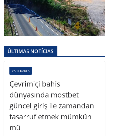
ÚLTIMAS NOTÍCIAS
VARIEDADES
Çevrimiçi bahis
dünyasında mostbet
güncel giriş ile zamandan
tasarruf etmek mümkün
mü