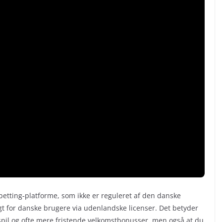
r betting‑platforme, som ikke er reguleret af den danske
t for danske brugere via udenlandske licenser. Det betyder
f spil og ofte mere fristende velkomstbonusser, men også at du