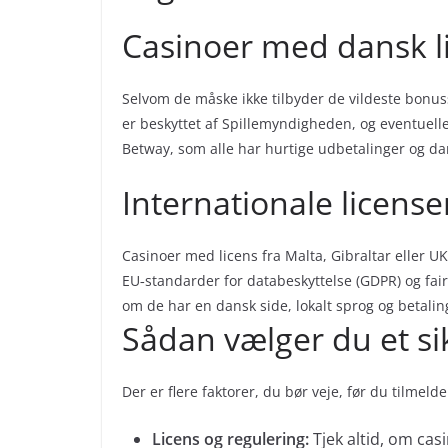
Casinoer med dansk l
Selvom de måske ikke tilbyder de vildeste bonus
er beskyttet af Spillemyndigheden, og eventuelle 
Betway, som alle har hurtige udbetalinger og da
Internationale license
Casinoer med licens fra Malta, Gibraltar eller U
EU‑standarder for databeskyttelse (GDPR) og fair 
om de har en dansk side, lokalt sprog og betali
Sådan vælger du et si
Der er flere faktorer, du bør veje, før du tilmelde
Licens og regulering:
Tjek altid, om cas