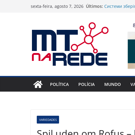
Pular
Últimos:
Системи збері
sexta-feira, agosto 7, 2026
para
Çevrimiçi bahi
zamandan tas
o
Test Post Crea
 York City
7 Ago
29°C
8 Ago
conteúdo
Pinup dünyasın
Test Post Crea
POLÍTICA
POLÍCIA
MUNDO
V
VARIEDADES
Spil uden om Rofus –