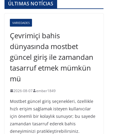
ÚLTIMAS NOTÍCIAS
VARIEDADES
Çevrimiçi bahis
dünyasında mostbet
güncel giriş ile zamandan
tasarruf etmek mümkün
mü
2026-08-07
ember1849
Mostbet güncel giriş seçenekleri, özellikle
hızlı erişim sağlamak isteyen kullanıcılar
için önemli bir kolaylık sunuyor; bu sayede
zamandan tasarruf ederek bahis
deneyiminizi pratikleştirebilirsiniz.