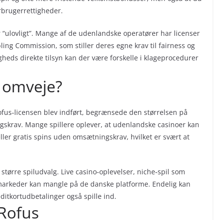
rbrugerrettigheder.
er “ulovligt”. Mange af de udenlandske operatører har licenser
ing Commission, som stiller deres egne krav til fairness og
eds direkte tilsyn kan der være forskelle i klageprocedurer
e omveje?
ofus‑licensen blev indført, begrænsede den størrelsen på
skrav. Mange spillere oplever, at udenlandske casinoer kan
eller gratis spins uden omsætningskrav, hvilket er svært at
 større spiludvalg. Live casino‑oplevelser, niche‑spil som
markeder kan mangle på de danske platforme. Endelig kan
ditkortudbetalinger også spille ind.
 Rofus