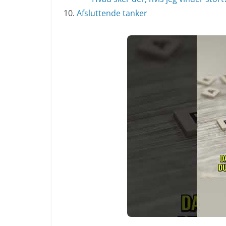
Afsluttende tanker