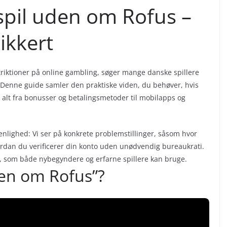
 spil uden om Rofus –
ikkert
riktioner på online gambling, søger mange danske spillere
. Denne guide samler den praktiske viden, du behøver, hvis
 i alt fra bonusser og betalingsmetoder til mobilapps og
enlighed: Vi ser på konkrete problemstillinger, såsom hvor
vordan du verificerer din konto uden unødvendig bureaukrati.
ng, som både nybegyndere og erfarne spillere kan bruge.
den om Rofus”?