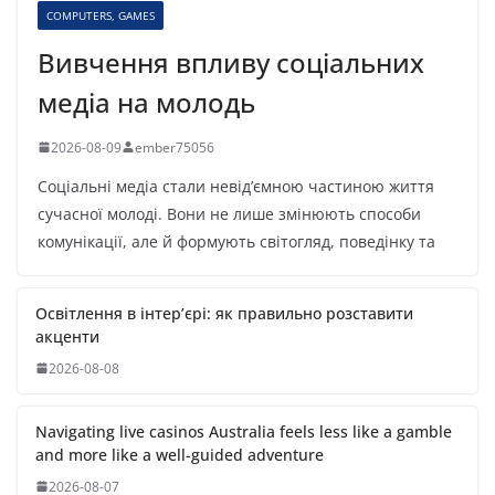
COMPUTERS, GAMES
Вивчення впливу соціальних
медіа на молодь
2026-08-09
ember75056
Соціальні медіа стали невід’ємною частиною життя
сучасної молоді. Вони не лише змінюють способи
комунікації, але й формують світогляд, поведінку та
Освітлення в інтер’єрі: як правильно розставити
акценти
2026-08-08
Navigating live casinos Australia feels less like a gamble
and more like a well-guided adventure
2026-08-07