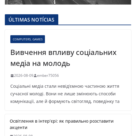
ÚLTIMAS NOTÍCIAS
COMPUTERS, GAMES
Вивчення впливу соціальних
медіа на молодь
2026-08-09
ember75056
Соціальні медіа стали невід’ємною частиною життя
сучасної молоді. Вони не лише змінюють способи
комунікації, але й формують світогляд, поведінку та
Освітлення в інтер’єрі: як правильно розставити
акценти