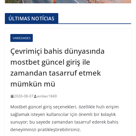
ÚLTIMAS NOTÍCIAS
VARIEDADES
Çevrimiçi bahis dünyasında
mostbet güncel giriş ile
zamandan tasarruf etmek
mümkün mü
2026-08-07
ember1849
Mostbet güncel giriş seçenekleri, özellikle hızlı erişim
sağlamak isteyen kullanıcılar için önemli bir kolaylık
sunuyor; bu sayede zamandan tasarruf ederek bahis
deneyiminizi pratikleştirebilirsiniz.