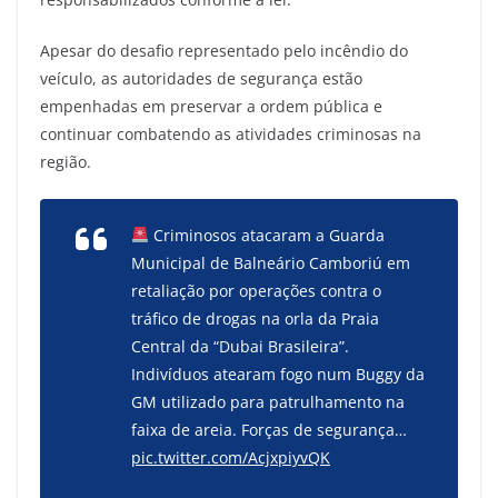
Apesar do desafio representado pelo incêndio do
veículo, as autoridades de segurança estão
empenhadas em preservar a ordem pública e
continuar combatendo as atividades criminosas na
região.
Criminosos atacaram a Guarda
Municipal de Balneário Camboriú em
retaliação por operações contra o
tráfico de drogas na orla da Praia
Central da “Dubai Brasileira”.
Indivíduos atearam fogo num Buggy da
GM utilizado para patrulhamento na
faixa de areia. Forças de segurança…
pic.twitter.com/AcjxpiyvQK