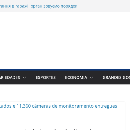
гання в гаражі: організовуємо порядок
s dünyasında mostbet güncel giriş ile
arruf etmek mümkün mü
ted
da sadəlik necə diqqəti çəkir
ted
ARIEDADES
ESPORTES
ECONOMIA
GRANDES GO