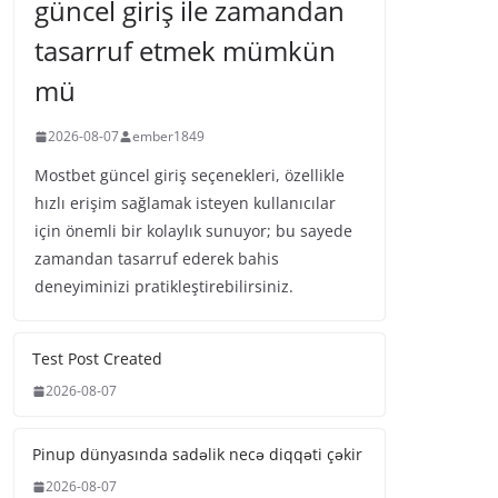
güncel giriş ile zamandan
tasarruf etmek mümkün
mü
2026-08-07
ember1849
Mostbet güncel giriş seçenekleri, özellikle
hızlı erişim sağlamak isteyen kullanıcılar
için önemli bir kolaylık sunuyor; bu sayede
zamandan tasarruf ederek bahis
deneyiminizi pratikleştirebilirsiniz.
Test Post Created
2026-08-07
Pinup dünyasında sadəlik necə diqqəti çəkir
2026-08-07