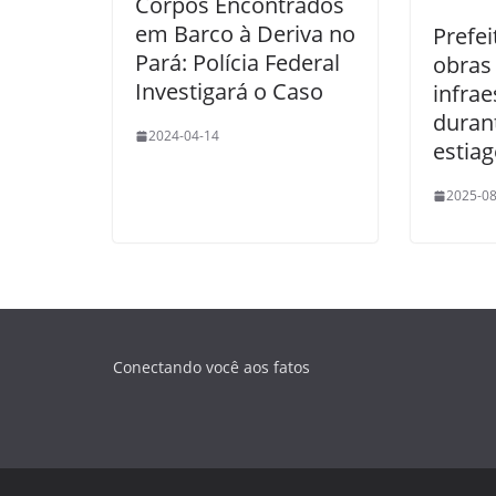
Corpos Encontrados
em Barco à Deriva no
Prefei
Pará: Polícia Federal
obras
Investigará o Caso
infrae
duran
2024-04-14
estia
2025-08
Conectando você aos fatos