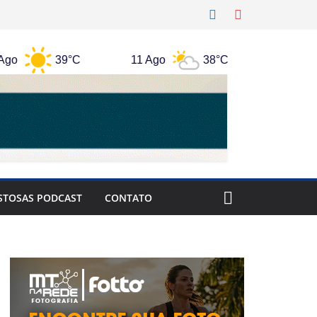
39°C
11 Ago
38°C
12 Ago
3
STOSAS PODCAST
CONTATO