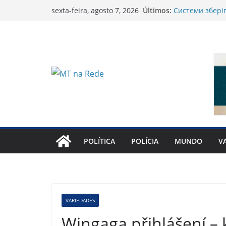
Pular
Últimos:
Системи зберіг
sexta-feira, agosto 7, 2026
para
Çevrimiçi bahis
zamandan tasa
o
Test Post Creat
Tempe
7 Ago
42°C
8 Ago
conteúdo
Pinup dünyasınd
Test Post Creat
POLÍTICA
POLÍCIA
MUNDO
V
VARIEDADES
Wingaga přihlášení –