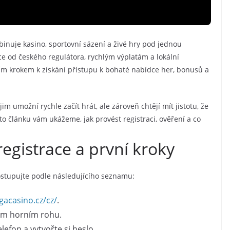
inuje kasino, sportovní sázení a živé hry pod jednou
nce od českého regulátora, rychlým výplatám a lokální
ním krokem k získání přístupu k bohaté nabídce her, bonusů a
im umožní rychle začít hrát, ale zároveň chtějí mít jistotu, že
to článku vám ukážeme, jak provést registraci, ověření a co
egistrace a první kroky
ostupujte podle následujícího seznamu:
gacasino.cz/cz/
.
vém horním rohu.
lefon a vytvořte si heslo.