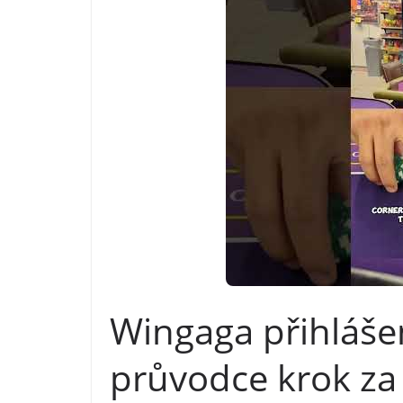
Wingaga přihlášen
průvodce krok z