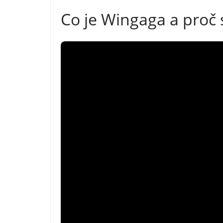
Co je Wingaga a proč 