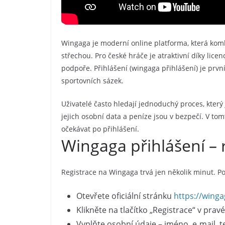
Wingaga je moderní online platforma, která komb
střechou. Pro české hráče je atraktivní díky lice
podpoře. Přihlášení (wingaga přihlášení) je prv
sportovních sázek.
Uživatelé často hledají jednoduchý proces, který j
jejich osobní data a peníze jsou v bezpečí. V tom
očekávat po přihlášení.
Wingaga přihlášení – r
Registrace na Wingaga trvá jen několik minut. P
Otevřete oficiální stránku
https://winga
Klikněte na tlačítko „Registrace“ v pra
Vyplňte osobní údaje – jméno, e‑mail, te