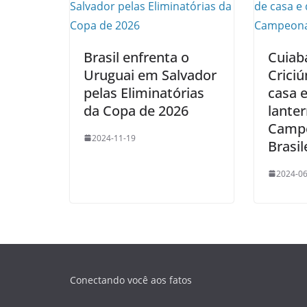
Brasil enfrenta o
Cuiab
Uruguai em Salvador
Crici
pelas Eliminatórias
casa e
da Copa de 2026
lante
Camp
2024-11-19
Brasil
2024-06
Conectando você aos fatos