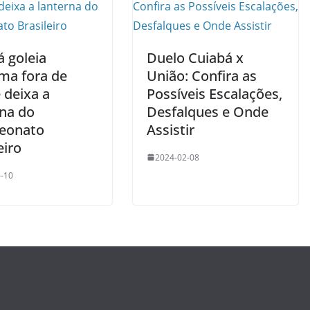
á goleia
Duelo Cuiabá x
úma fora de
União: Confira as
 deixa a
Possíveis Escalações,
rna do
Desfalques e Onde
eonato
Assistir
eiro
2024-02-08
-10